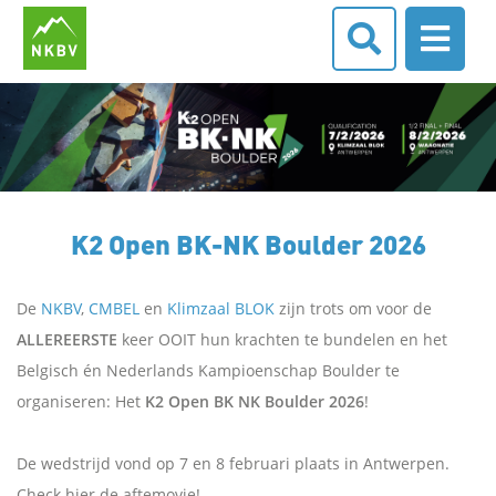
K2 Open BK-NK Boulder 2026
De
NKBV
,
CMBEL
en
Klimzaal BLOK
zijn trots om voor de
ALLEREERSTE
keer OOIT hun krachten te bundelen en het
Belgisch én Nederlands Kampioenschap Boulder te
organiseren: Het
K2 Open BK NK Boulder 2026
!
De wedstrijd vond op 7 en 8 februari plaats in Antwerpen.
Check hier de aftemovie!